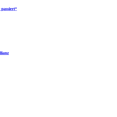
 passiert“
lianz