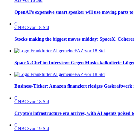
Ars
·
vor 18 Std
OpenAI’s expensive smart speaker will use moving parts to
C
CNBC
·
vor 18 Std
Stocks making the biggest moves midday: SpaceX, Coheren
FAZ
·
vor 18 Std
SpaceX-Chef im Interview: Gegen Musks kalkulierte Lügen
FAZ
·
vor 18 Std
Business-Ticker: Amazon finanziert riesiges Gaskraftwerk 
C
CNBC
·
vor 18 Std
Crypto’s infrastructure era arrives, with AI agents poised
C
CNBC
·
vor 19 Std