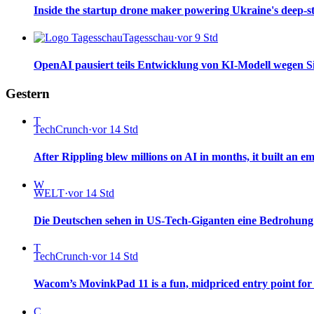
Inside the startup drone maker powering Ukraine's deep-s
Tagesschau
·
vor 9 Std
OpenAI pausiert teils Entwicklung von KI-Modell wegen S
Gestern
T
TechCrunch
·
vor 14 Std
After Rippling blew millions on AI in months, it built an e
W
WELT
·
vor 14 Std
Die Deutschen sehen in US-Tech-Giganten eine Bedrohung – 
T
TechCrunch
·
vor 14 Std
Wacom’s MovinkPad 11 is a fun, midpriced entry point for di
C