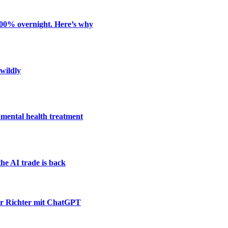
 100% overnight. Here’s why
 wildly
mental health treatment
the AI trade is back
her Richter mit ChatGPT