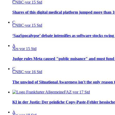
CNBC
·
vor 15 Std
Shares of this digital medical platform jumped more than
C
CNBC
·
vor 15 Std
‘SaaSpocalypse’ debate intensifies as software stocks swing
A
Ars
·
vor 15 Std
Judge rules Meta caused "public nuisance" and must fund 
C
CNBC
·
vor 16 Std
The unwind of Situational Awareness isn't the only reason 
FAZ
·
vor 17 Std
KI in der Justiz: Der peinliche Copy-Paste-Fehler hessisc
A