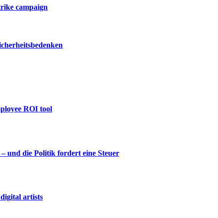
trike campaign
icherheitsbedenken
mployee ROI tool
und die Politik fordert eine Steuer
gital artists