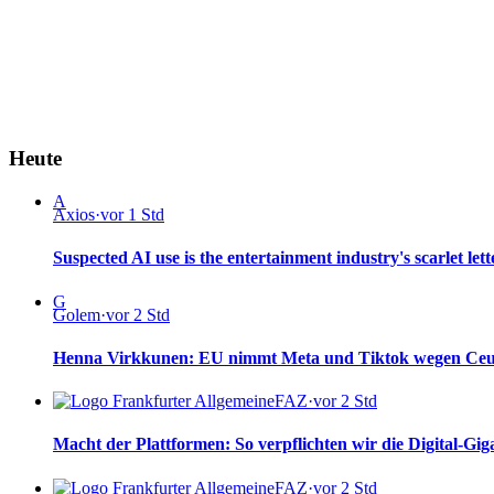
Heute
A
Axios
·
vor 1 Std
Suspected AI use is the entertainment industry's scarlet lett
G
Golem
·
vor 2 Std
Henna Virkkunen: EU nimmt Meta und Tiktok wegen Ceuta
FAZ
·
vor 2 Std
Macht der Plattformen: So verpflichten wir die Digital-Gi
FAZ
·
vor 2 Std