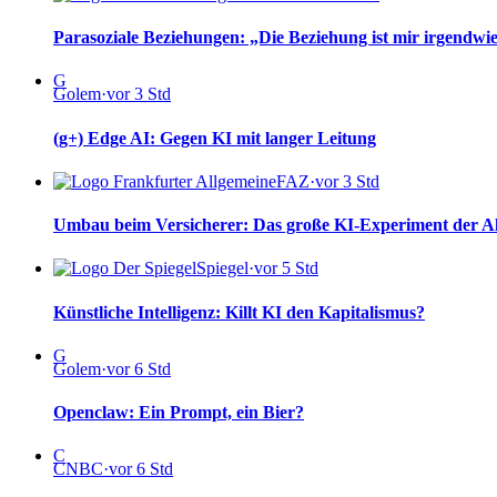
Parasoziale Beziehungen: „Die Beziehung ist mir irgendwie
G
Golem
·
vor 3 Std
(g+) Edge AI: Gegen KI mit langer Leitung
FAZ
·
vor 3 Std
Umbau beim Versicherer: Das große KI-Experiment der Al
Spiegel
·
vor 5 Std
Künstliche Intelligenz: Killt KI den Kapitalismus?
G
Golem
·
vor 6 Std
Openclaw: Ein Prompt, ein Bier?
C
CNBC
·
vor 6 Std