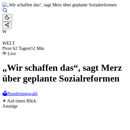
W
WELT
vor 62 Tagen
2 Min
Live
„Wir schaffen das“, sagt Merz
über geplante Sozialreformen
🗳️
Bundestagswahl
✦
Auf einen Blick
Anzeige